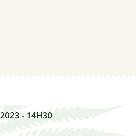
emplacements
atèges
s
 2023 - 14H30