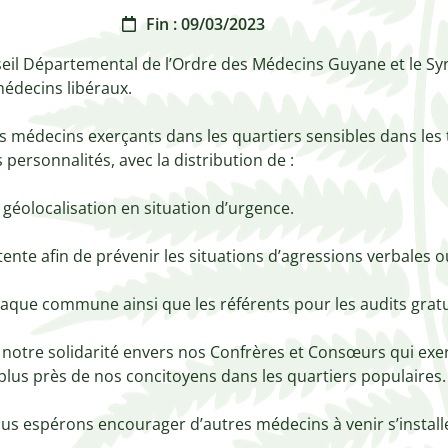
Fin : 09/03/2023
seil Départemental de l’Ordre des Médecins Guyane et le Sy
édecins libéraux.

 médecins exerçants dans les quartiers sensibles dans les 
ersonnalités, avec la distribution de :

géolocalisation en situation d’urgence.

tente afin de prévenir les situations d’agressions verbales 
aque commune ainsi que les référents pour les audits gratui
tre solidarité envers nos Confrères et Consœurs qui exer
u plus près de nos concitoyens dans les quartiers populaires.

ous espérons encourager d’autres médecins à venir s’installe