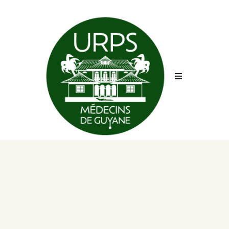
URPS ML
Sécurité
Conciergerie
CPTS
Évènements