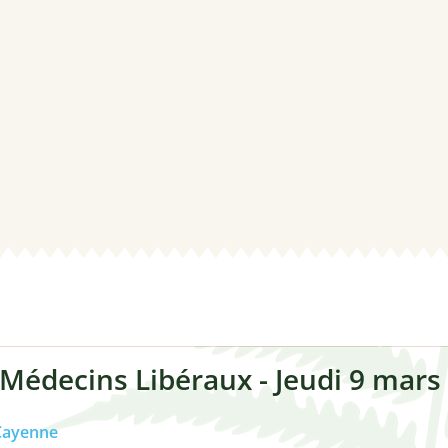
Annonces r
Club des Str
Signalement
 Médecins Libéraux - Jeudi 9 mars
Cayenne