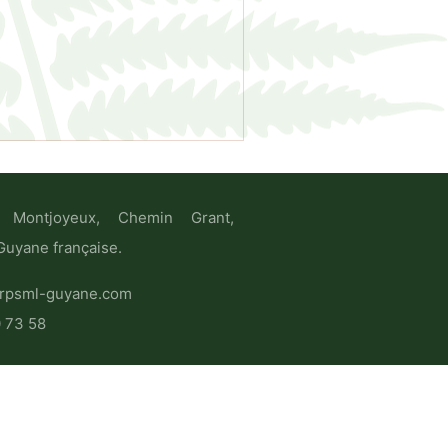
 Montjoyeux, Chemin Grant,
uyane française.
rpsml-guyane.com
0 73 58