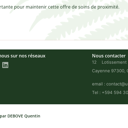
ante pour maintenir cette offre de soins de proximité.

nous sur nos réseaux
Nous contacter
12 Lotissement
Cayenne 97300, G
email : contact
@u
Tel : +594 594 3
 par DEBOVE Quentin