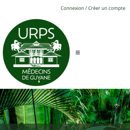
Connexion
/
Créer un compte
URPS ML
Sécurité
Conciergerie
CPTS
Évènements