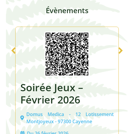
Évènements
ux –
Soirée Jeux –
026
Rencontre Vil
Hôpital
 12 Lotissement
00 Cayenne
Domus Medica - 12 
Montjoyeux - 97300 Cay