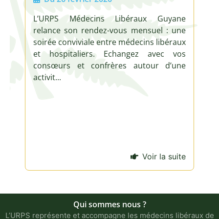
Libéraux Guyane
Du 22 janvier 2026
vous mensuel : une
Au 22 janvier 2026
re médecins libéraux
Echangez avec vos
L’URPS Médecins Libé
ères autour d’une
relance son rendez-vous m
soirée conviviale entre méd
et hospitaliers. Echang
consœurs et confrères a
activit...
Voir la suite
Qui sommes nous ?
L’URPS représente et accompagne les médecins libéraux de