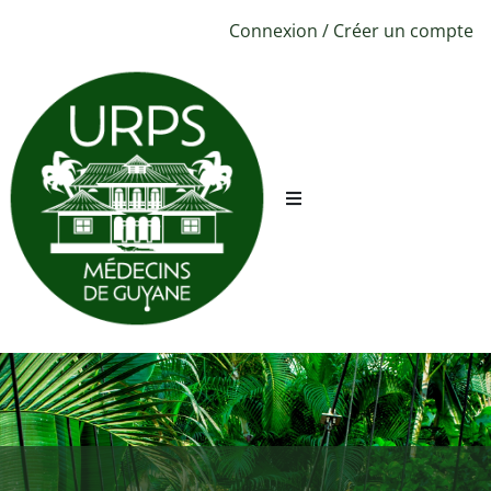
Connexion
/
Créer un compte
URPS ML
Sécurité
Conciergerie
CPTS
Évènements