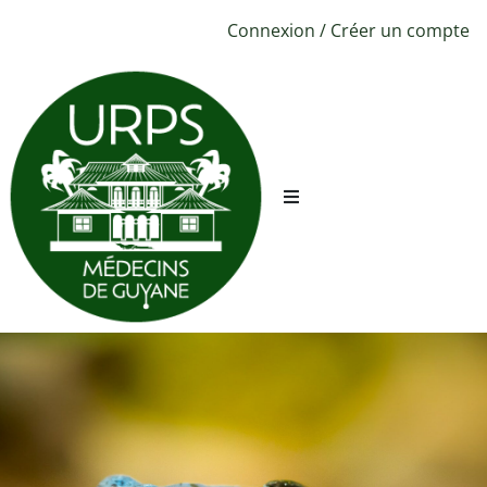
Connexion
/
Créer un compte
URPS ML
Sécurité
Conciergerie
CPTS
Évènements