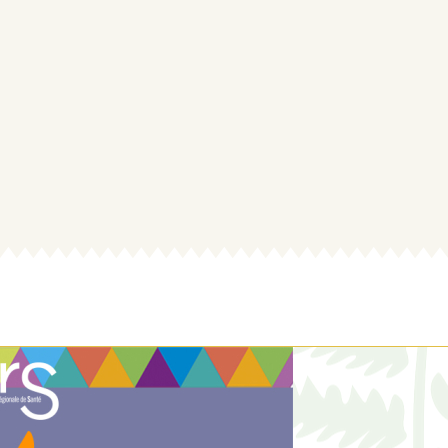
Annonces r
Club des Str
Signalement