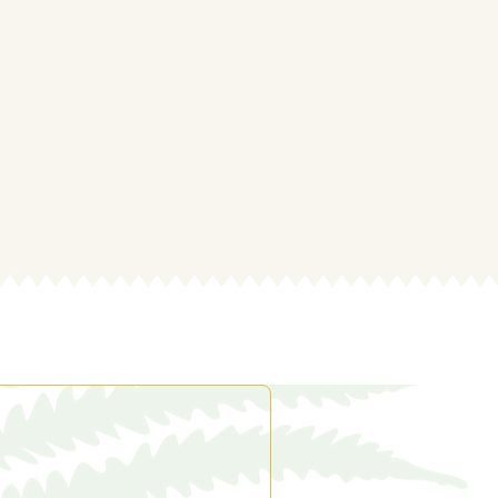
emplacements
atèges
s