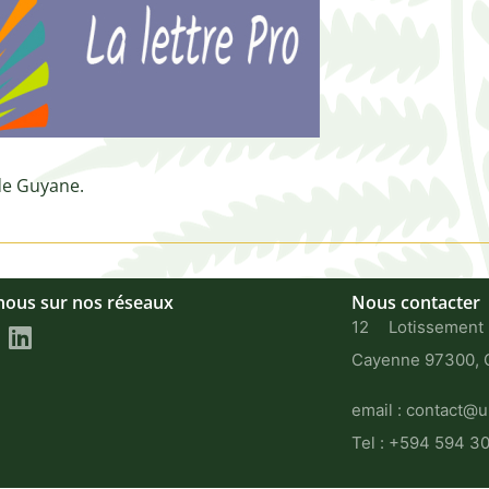
 de Guyane.
nous sur nos réseaux
Nous contacter
12 Lotissement
Cayenne 97300, G
email : contact
@u
Tel : +594 594 3