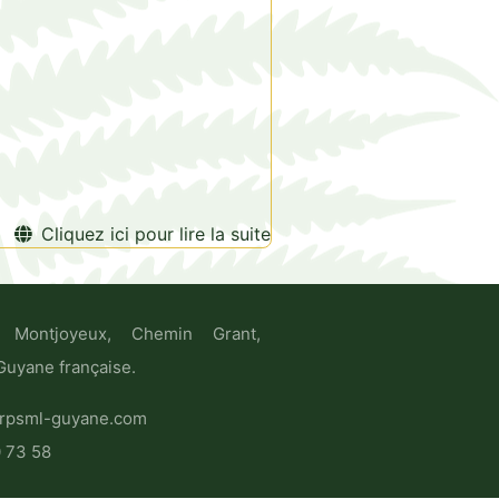
Cliquez ici pour lire la suite
 Montjoyeux, Chemin Grant,
uyane française.
rpsml-guyane.com
0 73 58