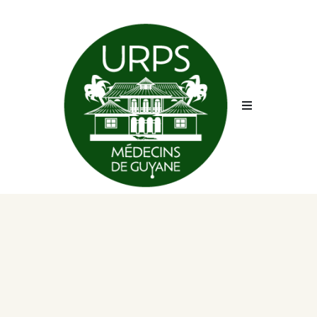
URPS ML
Sécurité
Conciergerie
CPTS
Évènements