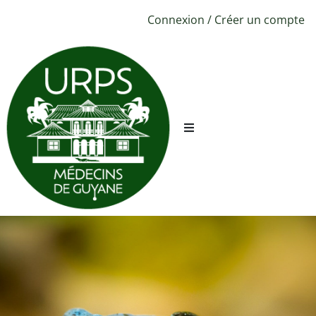
Connexion
/
Créer un compte
URPS ML
Sécurité
Conciergerie
CPTS
Évènements