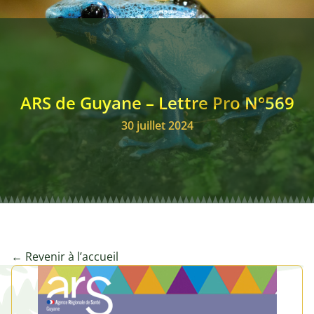
Annonces remplacemen
Club des Stratèges
ARS de Guyane – Lettre Pro N°569
Signalements
30 juillet 2024
← Revenir à l’accueil