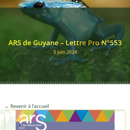
Annonces remplacemen
Club des Stratèges
ARS de Guyane – Lettre Pro N°553
Signalements
5 juin 2024
← Revenir à l’accueil