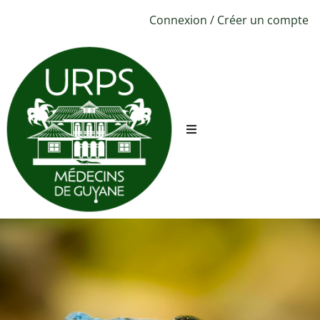
Connexion
/
Créer un compte
URPS ML
Sécurité
Conciergerie
CPTS
Évènements