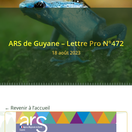
Annonces remplacemen
Club des Stratèges
ARS de Guyane – Lettre Pro N°472
Signalements
18 août 2023
← Revenir à l’accueil