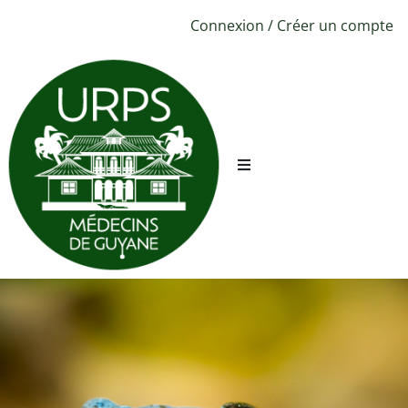
Connexion
/
Créer un compte
URPS ML
Sécurité
Conciergerie
CPTS
Évènements